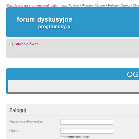
Aktualizacje na programosy.pl
:
Light Image Resizer
•
Rename Master
•
Helium
•
Opera
•
Chr
Strona główna
OG
Zaloguj
Nazwa użytkownika:
Hasło:
Zapomniałem hasła