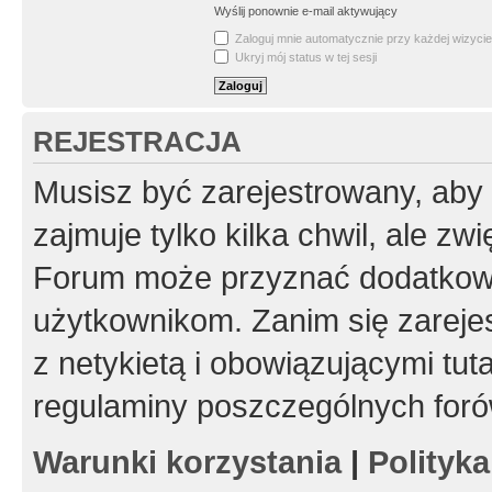
Wyślij ponownie e-mail aktywujący
Zaloguj mnie automatycznie przy każdej wizycie
Ukryj mój status w tej sesji
REJESTRACJA
Musisz być zarejestrowany, aby
zajmuje tylko kilka chwil, ale z
Forum może przyznać dodatkow
użytkownikom. Zanim się zarejes
z netykietą i obowiązującymi tut
regulaminy poszczególnych foró
Warunki korzystania
|
Polityk