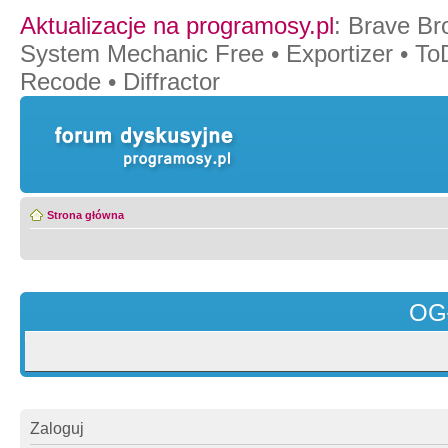
Aktualizacje na programosy.pl
:
Brave Br
System Mechanic Free
•
Exportizer
•
To
Recode
•
Diffractor
Strona główna
OG
Zaloguj