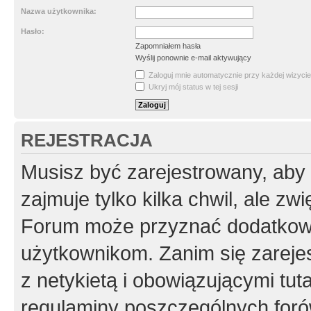
Nazwa użytkownika:
Hasło:
Zapomniałem hasła
Wyślij ponownie e-mail aktywujący
Zaloguj mnie automatycznie przy każdej wizycie
Ukryj mój status w tej sesji
REJESTRACJA
Musisz być zarejestrowany, aby
zajmuje tylko kilka chwil, ale z
Forum może przyznać dodatkow
użytkownikom. Zanim się zarejes
z netykietą i obowiązującymi tut
regulaminy poszczególnych foró