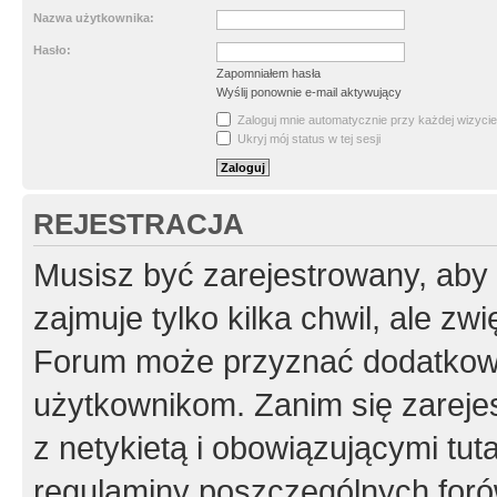
Nazwa użytkownika:
Hasło:
Zapomniałem hasła
Wyślij ponownie e-mail aktywujący
Zaloguj mnie automatycznie przy każdej wizycie
Ukryj mój status w tej sesji
REJESTRACJA
Musisz być zarejestrowany, aby
zajmuje tylko kilka chwil, ale z
Forum może przyznać dodatkow
użytkownikom. Zanim się zarejes
z netykietą i obowiązującymi tut
regulaminy poszczególnych foró