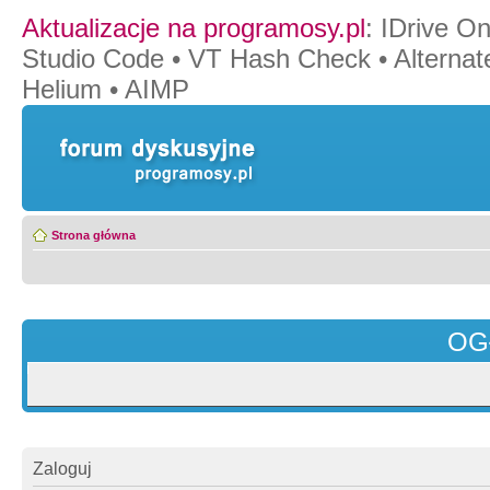
Aktualizacje na programosy.pl
:
IDrive O
Studio Code
•
VT Hash Check
•
Alternat
Helium
•
AIMP
Strona główna
OG
Zaloguj