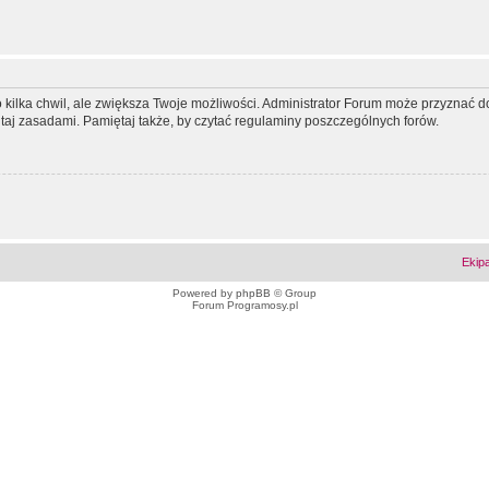
ko kilka chwil, ale zwiększa Twoje możliwości. Administrator Forum może przyzna
tutaj zasadami. Pamiętaj także, by czytać regulaminy poszczególnych forów.
Ekip
Powered by
phpBB
© Group
Forum Programosy.pl