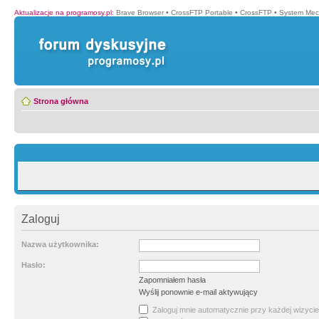
Aktualizacje na programosy.pl
:
Brave Browser
•
CrossFTP Portable
•
CrossFTP
•
System Mec
Strona główna
Zaloguj
Nazwa użytkownika:
Hasło:
Zapomniałem hasła
Wyślij ponownie e-mail aktywujący
Zaloguj mnie automatycznie przy każdej wizycie