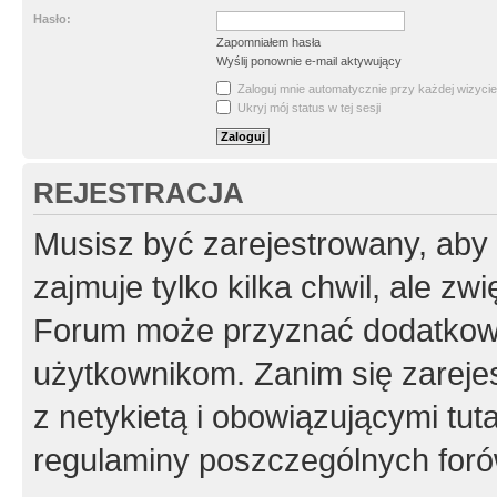
Hasło:
Zapomniałem hasła
Wyślij ponownie e-mail aktywujący
Zaloguj mnie automatycznie przy każdej wizycie
Ukryj mój status w tej sesji
REJESTRACJA
Musisz być zarejestrowany, aby
zajmuje tylko kilka chwil, ale z
Forum może przyznać dodatkow
użytkownikom. Zanim się zarejes
z netykietą i obowiązującymi tut
regulaminy poszczególnych foró