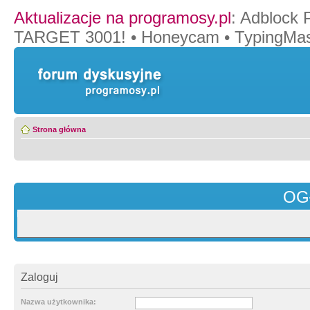
Aktualizacje na programosy.pl
:
Adblock 
TARGET 3001!
•
Honeycam
•
TypingMas
Strona główna
OG
Zaloguj
Nazwa użytkownika: