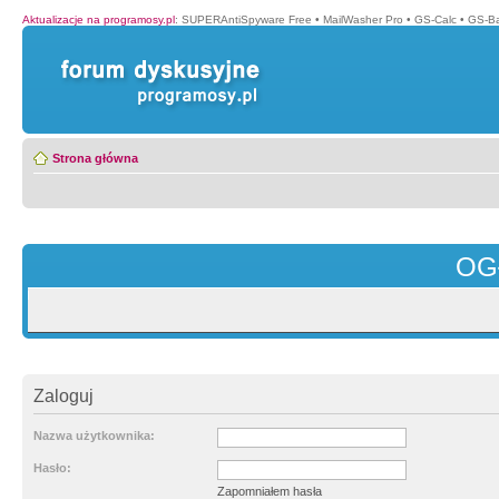
Aktualizacje na programosy.pl
:
SUPERAntiSpyware Free
•
MailWasher Pro
•
GS-Calc
•
GS-B
Strona główna
OG
Zaloguj
Nazwa użytkownika:
Hasło:
Zapomniałem hasła