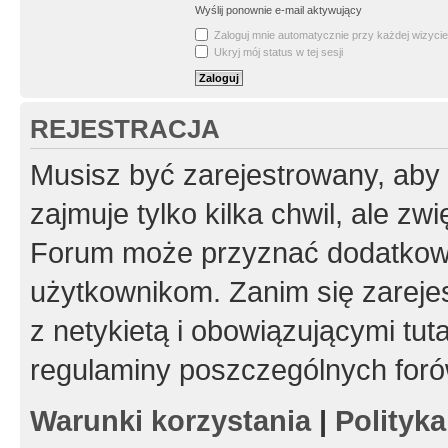
Wyślij ponownie e-mail aktywujący
Zaloguj mnie automatycznie przy każdej wizycie
Ukryj mój status w tej sesji
REJESTRACJA
Musisz być zarejestrowany, aby
zajmuje tylko kilka chwil, ale z
Forum może przyznać dodatkow
użytkownikom. Zanim się zarejes
z netykietą i obowiązującymi tut
regulaminy poszczególnych foró
Warunki korzystania
|
Polityk