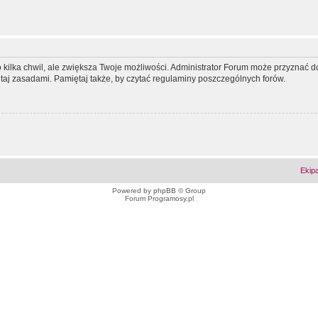
ko kilka chwil, ale zwiększa Twoje możliwości. Administrator Forum może przyzna
tutaj zasadami. Pamiętaj także, by czytać regulaminy poszczególnych forów.
Ekip
Powered by
phpBB
© Group
Forum Programosy.pl