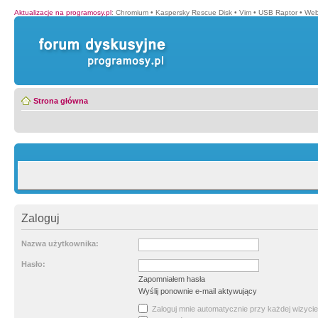
Aktualizacje na programosy.pl
:
Chromium
•
Kaspersky Rescue Disk
•
Vim
•
USB Raptor
•
Web
Strona główna
Zaloguj
Nazwa użytkownika:
Hasło:
Zapomniałem hasła
Wyślij ponownie e-mail aktywujący
Zaloguj mnie automatycznie przy każdej wizycie