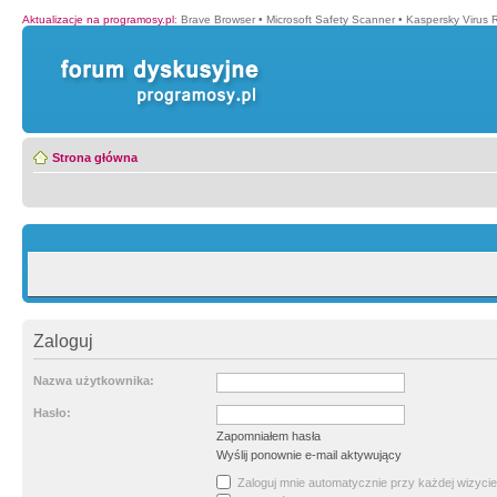
Aktualizacje na programosy.pl
:
Brave Browser
•
Microsoft Safety Scanner
•
Kaspersky Virus 
Strona główna
Zaloguj
Nazwa użytkownika:
Hasło:
Zapomniałem hasła
Wyślij ponownie e-mail aktywujący
Zaloguj mnie automatycznie przy każdej wizycie