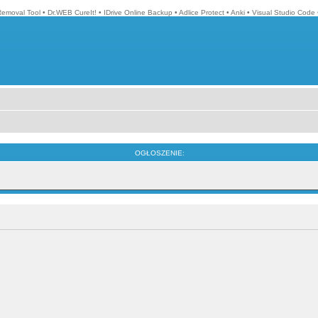
Removal Tool
•
Dr.WEB CureIt!
•
IDrive Online Backup
•
Adlice Protect
•
Anki
•
Visual Studio Code
OGŁOSZENIE: