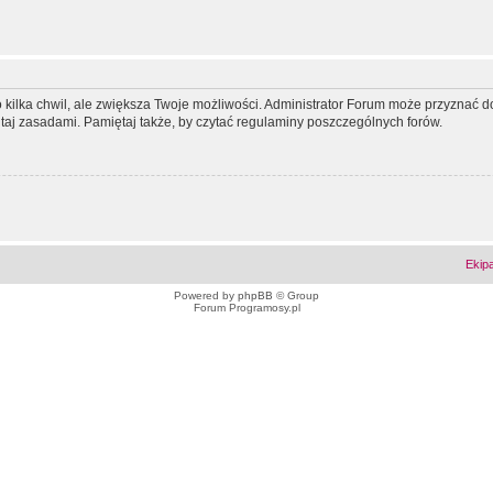
ko kilka chwil, ale zwiększa Twoje możliwości. Administrator Forum może przyzna
tutaj zasadami. Pamiętaj także, by czytać regulaminy poszczególnych forów.
Ekip
Powered by
phpBB
© Group
Forum Programosy.pl