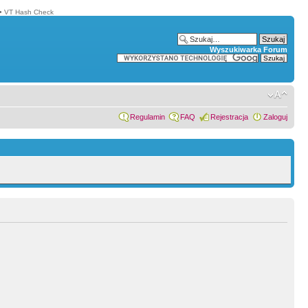
•
VT Hash Check
Wyszukiwarka Forum
Regulamin
FAQ
Rejestracja
Zaloguj