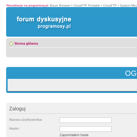
Aktualizacje na programosy.pl
:
Brave Browser
•
CrossFTP Portable
•
CrossFTP
•
System Mec
Strona główna
OG
Zaloguj
Nazwa użytkownika:
Hasło:
Zapomniałem hasła