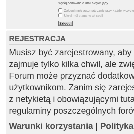
Wyślij ponownie e-mail aktywujący
Zaloguj mnie automatycznie przy każdej wizycie
Ukryj mój status w tej sesji
REJESTRACJA
Musisz być zarejestrowany, aby
zajmuje tylko kilka chwil, ale z
Forum może przyznać dodatkow
użytkownikom. Zanim się zarejes
z netykietą i obowiązującymi tut
regulaminy poszczególnych foró
Warunki korzystania
|
Polityk