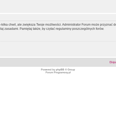
ko kilka chwil, ale zwiększa Twoje możliwości. Administrator Forum może przyzna
tutaj zasadami. Pamiętaj także, by czytać regulaminy poszczególnych forów.
Ekip
Powered by
phpBB
© Group
Forum Programosy.pl