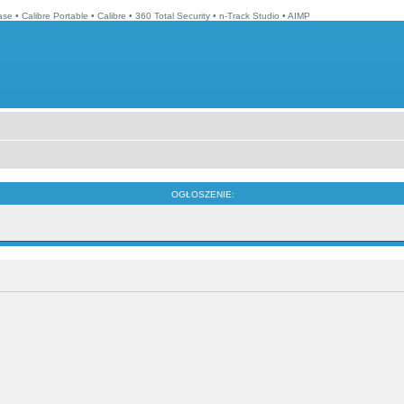
ase
•
Calibre Portable
•
Calibre
•
360 Total Security
•
n-Track Studio
•
AIMP
OGŁOSZENIE: