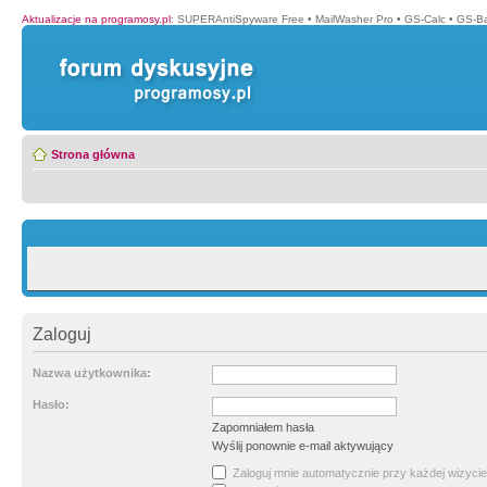
Aktualizacje na programosy.pl
:
SUPERAntiSpyware Free
•
MailWasher Pro
•
GS-Calc
•
GS-B
Strona główna
Zaloguj
Nazwa użytkownika:
Hasło:
Zapomniałem hasła
Wyślij ponownie e-mail aktywujący
Zaloguj mnie automatycznie przy każdej wizycie