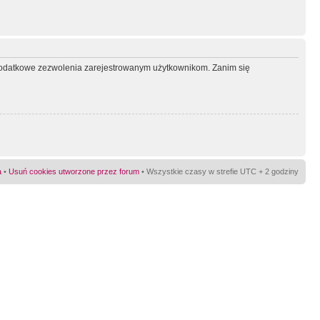
ć dodatkowe zezwolenia zarejestrowanym użytkownikom. Zanim się
a
•
Usuń cookies utworzone przez forum
• Wszystkie czasy w strefie UTC + 2 godziny