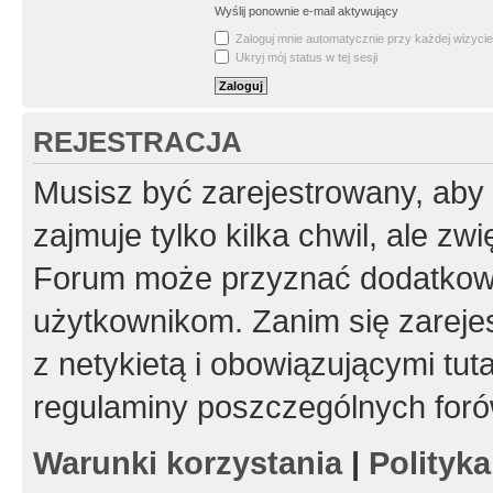
Wyślij ponownie e-mail aktywujący
Zaloguj mnie automatycznie przy każdej wizycie
Ukryj mój status w tej sesji
REJESTRACJA
Musisz być zarejestrowany, aby
zajmuje tylko kilka chwil, ale z
Forum może przyznać dodatkow
użytkownikom. Zanim się zarejes
z netykietą i obowiązującymi tut
regulaminy poszczególnych foró
Warunki korzystania
|
Polityk