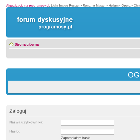
Aktualizacje na programosy.pl
:
Light Image Resizer
•
Rename Master
•
Helium
•
Opera
•
Chr
Strona główna
OG
Zaloguj
Nazwa użytkownika:
Hasło:
Zapomniałem hasła