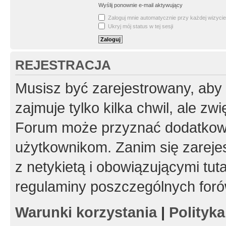
Wyślij ponownie e-mail aktywujący
Zaloguj mnie automatycznie przy każdej wizycie
Ukryj mój status w tej sesji
REJESTRACJA
Musisz być zarejestrowany, aby
zajmuje tylko kilka chwil, ale z
Forum może przyznać dodatkow
użytkownikom. Zanim się zarejes
z netykietą i obowiązującymi tut
regulaminy poszczególnych foró
Warunki korzystania
|
Polityk