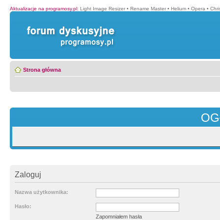
Aktualizacje na programosy.pl
:
Light Image Resizer
•
Rename Master
•
Helium
•
Opera
•
Chr
Strona główna
OG
Zaloguj
Nazwa użytkownika:
Hasło:
Zapomniałem hasła