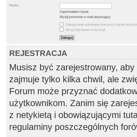
Hasło:
Zapomniałem hasła
Wyślij ponownie e-mail aktywujący
Zaloguj mnie automatycznie przy każdej wizycie
Ukryj mój status w tej sesji
REJESTRACJA
Musisz być zarejestrowany, aby
zajmuje tylko kilka chwil, ale z
Forum może przyznać dodatkow
użytkownikom. Zanim się zarejes
z netykietą i obowiązującymi tut
regulaminy poszczególnych foró