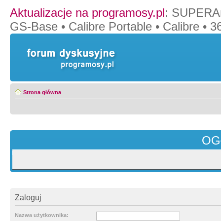
Aktualizacje na programosy.pl
:
SUPERAn
GS-Base
•
Calibre Portable
•
Calibre
•
36
Strona główna
OG
Zaloguj
Nazwa użytkownika: