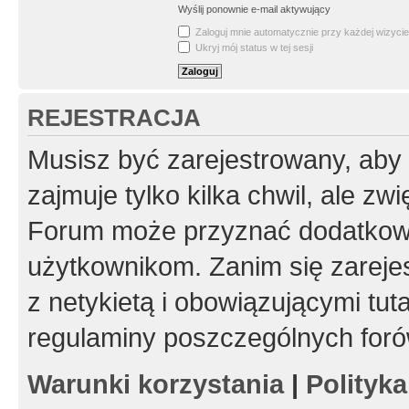
Wyślij ponownie e-mail aktywujący
Zaloguj mnie automatycznie przy każdej wizycie
Ukryj mój status w tej sesji
REJESTRACJA
Musisz być zarejestrowany, aby
zajmuje tylko kilka chwil, ale z
Forum może przyznać dodatkow
użytkownikom. Zanim się zarejes
z netykietą i obowiązującymi tut
regulaminy poszczególnych foró
Warunki korzystania
|
Polityk