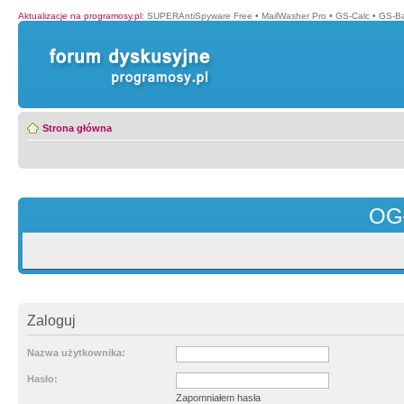
Aktualizacje na programosy.pl
:
SUPERAntiSpyware Free
•
MailWasher Pro
•
GS-Calc
•
GS-B
Strona główna
OG
Zaloguj
Nazwa użytkownika:
Hasło:
Zapomniałem hasła