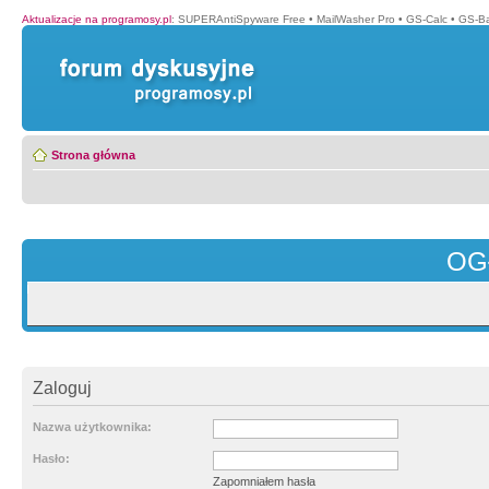
Aktualizacje na programosy.pl
:
SUPERAntiSpyware Free
•
MailWasher Pro
•
GS-Calc
•
GS-B
Strona główna
OG
Zaloguj
Nazwa użytkownika:
Hasło:
Zapomniałem hasła