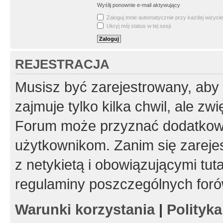
Wyślij ponownie e-mail aktywujący
Zaloguj mnie automatycznie przy każdej wizycie
Ukryj mój status w tej sesji
REJESTRACJA
Musisz być zarejestrowany, aby
zajmuje tylko kilka chwil, ale z
Forum może przyznać dodatkow
użytkownikom. Zanim się zarejes
z netykietą i obowiązującymi tut
regulaminy poszczególnych foró
Warunki korzystania
|
Polityk