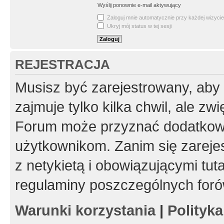
Wyślij ponownie e-mail aktywujący
Zaloguj mnie automatycznie przy każdej wizycie
Ukryj mój status w tej sesji
REJESTRACJA
Musisz być zarejestrowany, aby
zajmuje tylko kilka chwil, ale z
Forum może przyznać dodatkow
użytkownikom. Zanim się zarejes
z netykietą i obowiązującymi tut
regulaminy poszczególnych foró
Warunki korzystania
|
Polityk