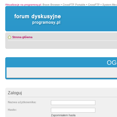
Aktualizacje na programosy.pl
:
Brave Browser
•
CrossFTP Portable
•
CrossFTP
•
System Mec
Strona główna
OG
Zaloguj
Nazwa użytkownika:
Hasło:
Zapomniałem hasła