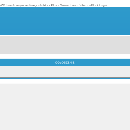
isPC Free Anonymous Proxy
•
Adblock Plus
•
Mixmax Free
•
Viber
•
uBlock Origin
OGŁOSZENIE: