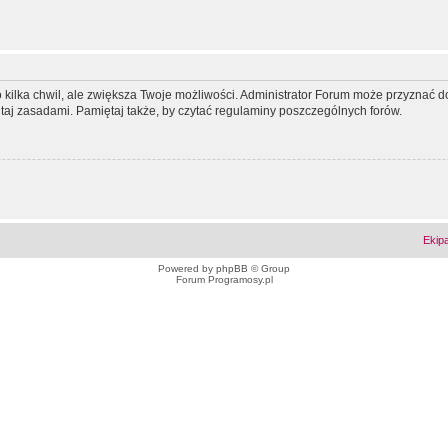
ko kilka chwil, ale zwiększa Twoje możliwości. Administrator Forum może przyzna
tutaj zasadami. Pamiętaj także, by czytać regulaminy poszczególnych forów.
Ekip
Powered by
phpBB
© Group
Forum Programosy.pl