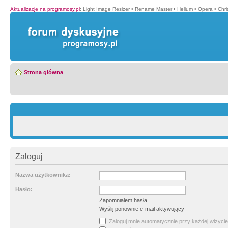
Aktualizacje na programosy.pl
:
Light Image Resizer
•
Rename Master
•
Helium
•
Opera
•
Chr
Strona główna
Zaloguj
Nazwa użytkownika:
Hasło:
Zapomniałem hasła
Wyślij ponownie e-mail aktywujący
Zaloguj mnie automatycznie przy każdej wizycie