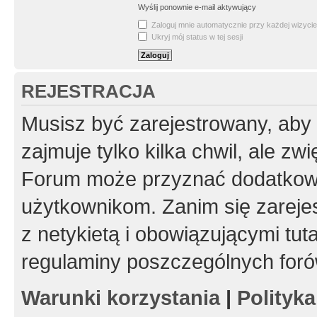
Wyślij ponownie e-mail aktywujący
Zaloguj mnie automatycznie przy każdej wizycie
Ukryj mój status w tej sesji
REJESTRACJA
Musisz być zarejestrowany, aby
zajmuje tylko kilka chwil, ale z
Forum może przyznać dodatkow
użytkownikom. Zanim się zarejes
z netykietą i obowiązującymi tut
regulaminy poszczególnych foró
Warunki korzystania
|
Polityk