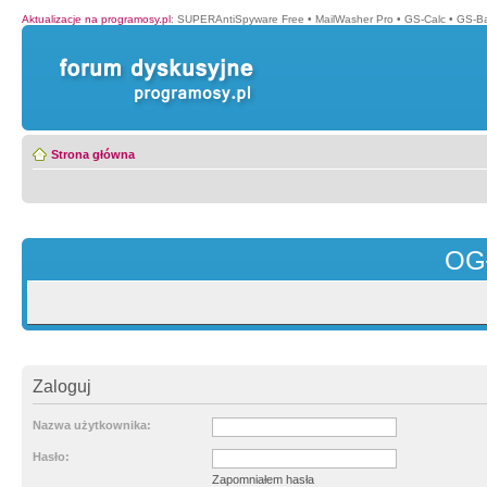
Aktualizacje na programosy.pl
:
SUPERAntiSpyware Free
•
MailWasher Pro
•
GS-Calc
•
GS-B
Strona główna
OG
Zaloguj
Nazwa użytkownika:
Hasło:
Zapomniałem hasła