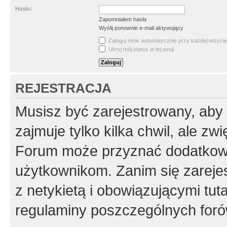
Hasło:
Zapomniałem hasła
Wyślij ponownie e-mail aktywujący
Zaloguj mnie automatycznie przy każdej wizycie
Ukryj mój status w tej sesji
REJESTRACJA
Musisz być zarejestrowany, aby
zajmuje tylko kilka chwil, ale z
Forum może przyznać dodatkow
użytkownikom. Zanim się zarejes
z netykietą i obowiązującymi tut
regulaminy poszczególnych foró