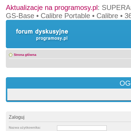
Aktualizacje na programosy.pl
:
SUPERAn
GS-Base
•
Calibre Portable
•
Calibre
•
36
Strona główna
OG
Zaloguj
Nazwa użytkownika: