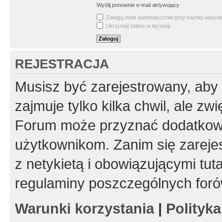
Wyślij ponownie e-mail aktywujący
Zaloguj mnie automatycznie przy każdej wizycie
Ukryj mój status w tej sesji
REJESTRACJA
Musisz być zarejestrowany, aby
zajmuje tylko kilka chwil, ale z
Forum może przyznać dodatkow
użytkownikom. Zanim się zarejes
z netykietą i obowiązującymi tut
regulaminy poszczególnych foró
Warunki korzystania
|
Polityk