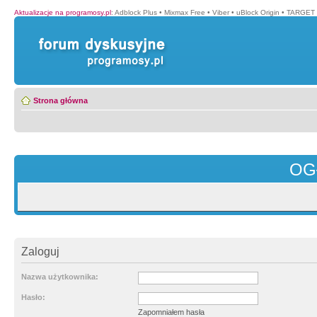
Aktualizacje na programosy.pl
:
Adblock Plus
•
Mixmax Free
•
Viber
•
uBlock Origin
•
TARGET 
Strona główna
OG
Zaloguj
Nazwa użytkownika:
Hasło:
Zapomniałem hasła