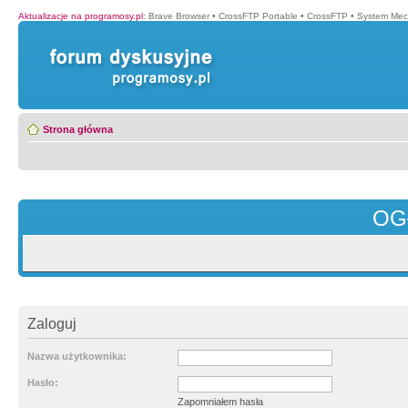
Aktualizacje na programosy.pl
:
Brave Browser
•
CrossFTP Portable
•
CrossFTP
•
System Mec
Strona główna
OG
Zaloguj
Nazwa użytkownika:
Hasło:
Zapomniałem hasła