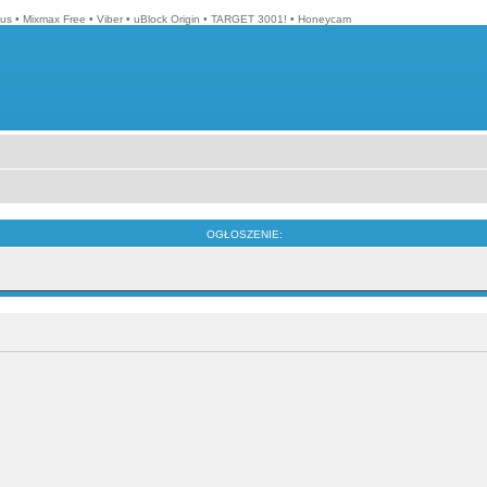
lus
•
Mixmax Free
•
Viber
•
uBlock Origin
•
TARGET 3001!
•
Honeycam
OGŁOSZENIE: