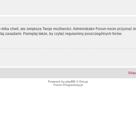
ko kilka chwil, ale zwiększa Twoje możliwości. Administrator Forum może przyzna
tutaj zasadami. Pamiętaj także, by czytać regulaminy poszczególnych forów.
Ekip
Powered by
phpBB
© Group
Forum Programosy.pl