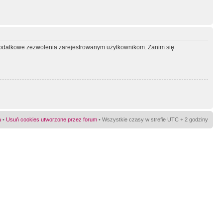
ć dodatkowe zezwolenia zarejestrowanym użytkownikom. Zanim się
a
•
Usuń cookies utworzone przez forum
• Wszystkie czasy w strefie UTC + 2 godziny