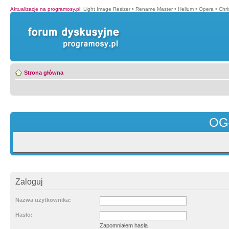
Aktualizacje na programosy.pl
:
Light Image Resizer
•
Rename Master
•
Helium
•
Opera
•
Chr
Strona główna
OG
Zaloguj
Nazwa użytkownika:
Hasło:
Zapomniałem hasła