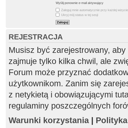
Wyślij ponownie e-mail aktywujący
Zaloguj mnie automatycznie przy każdej wizycie
Ukryj mój status w tej sesji
REJESTRACJA
Musisz być zarejestrowany, aby
zajmuje tylko kilka chwil, ale z
Forum może przyznać dodatkow
użytkownikom. Zanim się zarejes
z netykietą i obowiązującymi tut
regulaminy poszczególnych foró
Warunki korzystania
|
Polityk