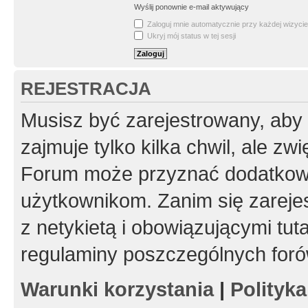
Wyślij ponownie e-mail aktywujący
Zaloguj mnie automatycznie przy każdej wizycie
Ukryj mój status w tej sesji
REJESTRACJA
Musisz być zarejestrowany, aby
zajmuje tylko kilka chwil, ale z
Forum może przyznać dodatkow
użytkownikom. Zanim się zarejes
z netykietą i obowiązującymi tut
regulaminy poszczególnych foró
Warunki korzystania
|
Polityk