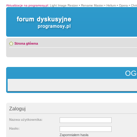
Aktualizacje na programosy.pl
:
Light Image Resizer
•
Rename Master
•
Helium
•
Opera
•
Chr
Strona główna
OG
Zaloguj
Nazwa użytkownika:
Hasło:
Zapomniałem hasła