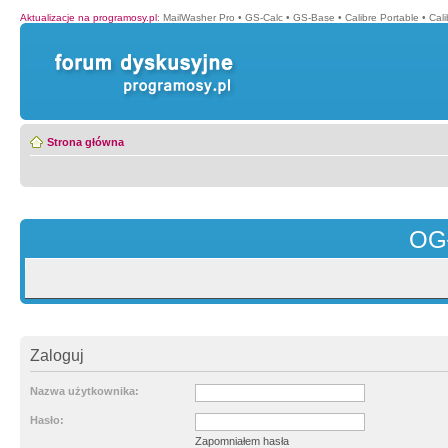
Aktualizacje na programosy.pl
:
MailWasher Pro
•
GS-Calc
•
GS-Base
•
Calibre Portable
•
Cali
Strona główna
OG
Zaloguj
Nazwa użytkownika:
Hasło:
Zapomniałem hasła