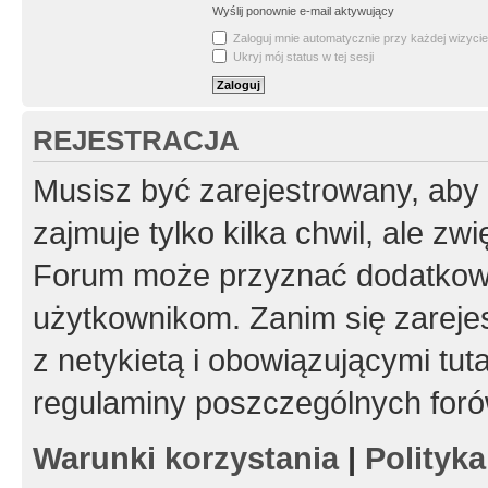
Wyślij ponownie e-mail aktywujący
Zaloguj mnie automatycznie przy każdej wizycie
Ukryj mój status w tej sesji
REJESTRACJA
Musisz być zarejestrowany, aby
zajmuje tylko kilka chwil, ale z
Forum może przyznać dodatkow
użytkownikom. Zanim się zarejes
z netykietą i obowiązującymi tut
regulaminy poszczególnych foró
Warunki korzystania
|
Polityk