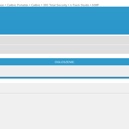
ase
•
Calibre Portable
•
Calibre
•
360 Total Security
•
n-Track Studio
•
AIMP
OGŁOSZENIE: