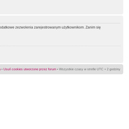
ć dodatkowe zezwolenia zarejestrowanym użytkownikom. Zanim się
a
•
Usuń cookies utworzone przez forum
• Wszystkie czasy w strefie UTC + 2 godziny