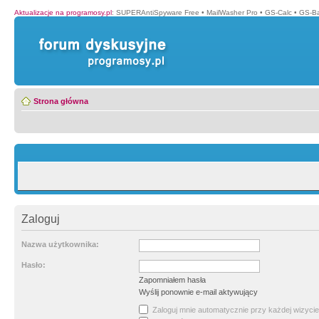
Aktualizacje na programosy.pl
:
SUPERAntiSpyware Free
•
MailWasher Pro
•
GS-Calc
•
GS-B
Strona główna
Zaloguj
Nazwa użytkownika:
Hasło:
Zapomniałem hasła
Wyślij ponownie e-mail aktywujący
Zaloguj mnie automatycznie przy każdej wizycie