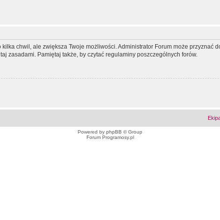
ko kilka chwil, ale zwiększa Twoje możliwości. Administrator Forum może przyzna
tutaj zasadami. Pamiętaj także, by czytać regulaminy poszczególnych forów.
Ekip
Powered by
phpBB
© Group
Forum Programosy.pl