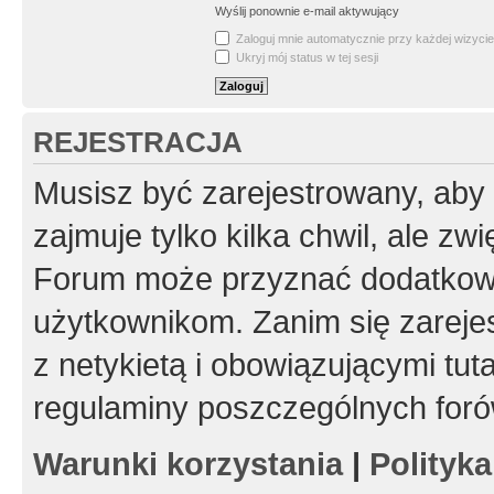
Wyślij ponownie e-mail aktywujący
Zaloguj mnie automatycznie przy każdej wizycie
Ukryj mój status w tej sesji
REJESTRACJA
Musisz być zarejestrowany, aby
zajmuje tylko kilka chwil, ale z
Forum może przyznać dodatkow
użytkownikom. Zanim się zarejes
z netykietą i obowiązującymi tut
regulaminy poszczególnych foró
Warunki korzystania
|
Polityk