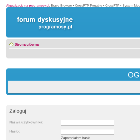
Aktualizacje na programosy.pl
:
Brave Browser
•
CrossFTP Portable
•
CrossFTP
•
System Mec
Strona główna
OG
Zaloguj
Nazwa użytkownika:
Hasło:
Zapomniałem hasła