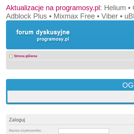
Aktualizacje na programosy.pl
:
Helium
•
Adblock Plus
•
Mixmax Free
•
Viber
•
uB
Strona główna
OG
Zaloguj
Nazwa użytkownika: