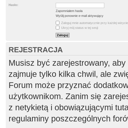
Hasło:
Zapomniałem hasła
Wyślij ponownie e-mail aktywujący
Zaloguj mnie automatycznie przy każdej wizycie
Ukryj mój status w tej sesji
REJESTRACJA
Musisz być zarejestrowany, aby
zajmuje tylko kilka chwil, ale z
Forum może przyznać dodatkow
użytkownikom. Zanim się zarejes
z netykietą i obowiązującymi tut
regulaminy poszczególnych foró