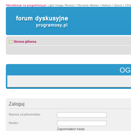
Aktualizacje na programosy.pl
:
Light Image Resizer
•
Rename Master
•
Helium
•
Opera
•
Chr
Strona główna
OG
Zaloguj
Nazwa użytkownika:
Hasło:
Zapomniałem hasła