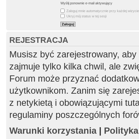
Wyślij ponownie e-mail aktywujący
Zaloguj mnie automatycznie przy każdej wizycie
Ukryj mój status w tej sesji
REJESTRACJA
Musisz być zarejestrowany, aby
zajmuje tylko kilka chwil, ale z
Forum może przyznać dodatkow
użytkownikom. Zanim się zarejes
z netykietą i obowiązującymi tut
regulaminy poszczególnych foró
Warunki korzystania
|
Polityk