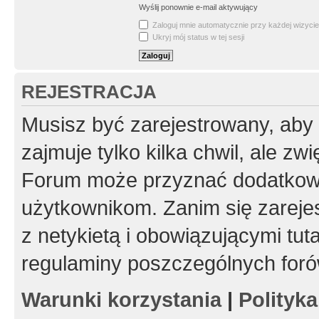
Wyślij ponownie e-mail aktywujący
Zaloguj mnie automatycznie przy każdej wizycie
Ukryj mój status w tej sesji
REJESTRACJA
Musisz być zarejestrowany, aby
zajmuje tylko kilka chwil, ale z
Forum może przyznać dodatkow
użytkownikom. Zanim się zarejes
z netykietą i obowiązującymi tut
regulaminy poszczególnych foró
Warunki korzystania
|
Polityk