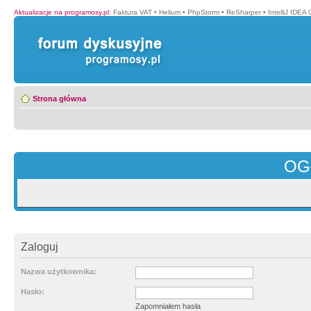
Aktualizacje na programosy.pl
:
Faktura VAT
•
Helium
•
PhpStorm
•
ReSharper
•
IntelliJ IDEA
Strona główna
OG
Zaloguj
Nazwa użytkownika:
Hasło:
Zapomniałem hasła