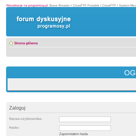
Aktualizacje na programosy.pl
:
Brave Browser
•
CrossFTP Portable
•
CrossFTP
•
System Mec
Strona główna
OG
Zaloguj
Nazwa użytkownika:
Hasło:
Zapomniałem hasła