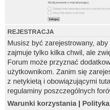
Wyślij ponownie e-mail aktywujący
Zaloguj mnie automatycznie przy każdej wizycie
Ukryj mój status w tej sesji
REJESTRACJA
Musisz być zarejestrowany, aby
zajmuje tylko kilka chwil, ale z
Forum może przyznać dodatkow
użytkownikom. Zanim się zarejes
z netykietą i obowiązującymi tut
regulaminy poszczególnych foró
Warunki korzystania
|
Polityk