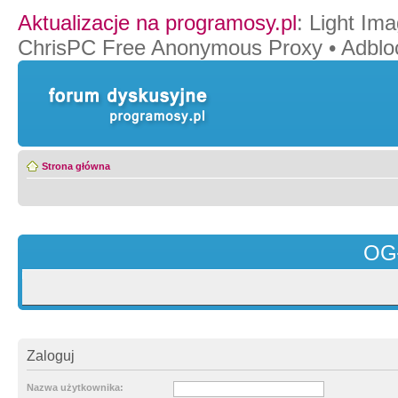
Aktualizacje na programosy.pl
:
Light Ima
ChrisPC Free Anonymous Proxy
•
Adblo
Strona główna
OG
Zaloguj
Nazwa użytkownika: