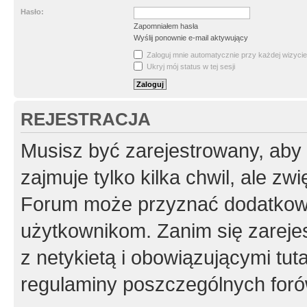
Hasło:
Zapomniałem hasła
Wyślij ponownie e-mail aktywujący
Zaloguj mnie automatycznie przy każdej wizycie
Ukryj mój status w tej sesji
REJESTRACJA
Musisz być zarejestrowany, aby
zajmuje tylko kilka chwil, ale z
Forum może przyznać dodatkow
użytkownikom. Zanim się zarejes
z netykietą i obowiązującymi tut
regulaminy poszczególnych foró