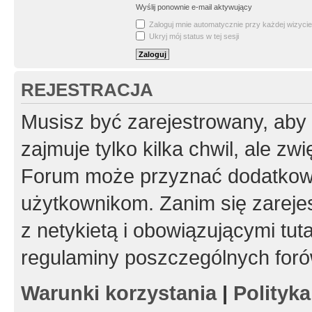
Wyślij ponownie e-mail aktywujący
Zaloguj mnie automatycznie przy każdej wizycie
Ukryj mój status w tej sesji
REJESTRACJA
Musisz być zarejestrowany, aby
zajmuje tylko kilka chwil, ale z
Forum może przyznać dodatkow
użytkownikom. Zanim się zarejes
z netykietą i obowiązującymi tut
regulaminy poszczególnych foró
Warunki korzystania
|
Polityk