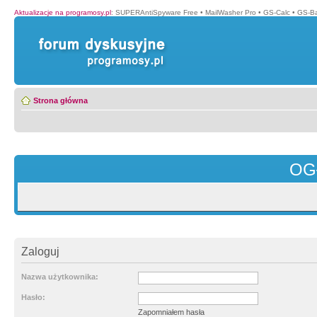
Aktualizacje na programosy.pl
:
SUPERAntiSpyware Free
•
MailWasher Pro
•
GS-Calc
•
GS-B
Strona główna
OG
Zaloguj
Nazwa użytkownika:
Hasło:
Zapomniałem hasła