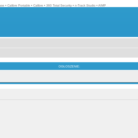
ase
•
Calibre Portable
•
Calibre
•
360 Total Security
•
n-Track Studio
•
AIMP
OGŁOSZENIE: