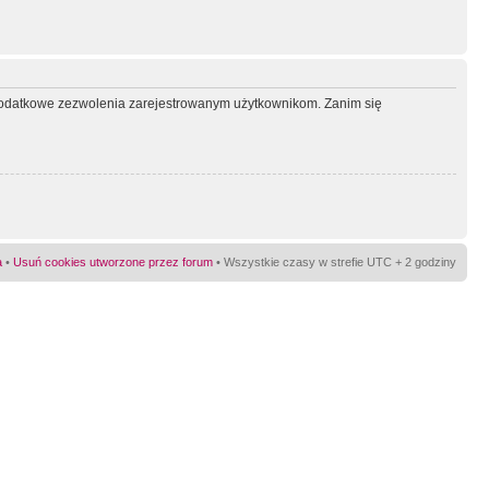
ć dodatkowe zezwolenia zarejestrowanym użytkownikom. Zanim się
a
•
Usuń cookies utworzone przez forum
• Wszystkie czasy w strefie UTC + 2 godziny