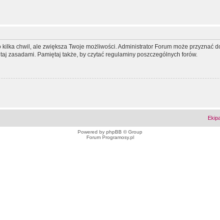
ko kilka chwil, ale zwiększa Twoje możliwości. Administrator Forum może przyzna
tutaj zasadami. Pamiętaj także, by czytać regulaminy poszczególnych forów.
Ekip
Powered by
phpBB
© Group
Forum Programosy.pl