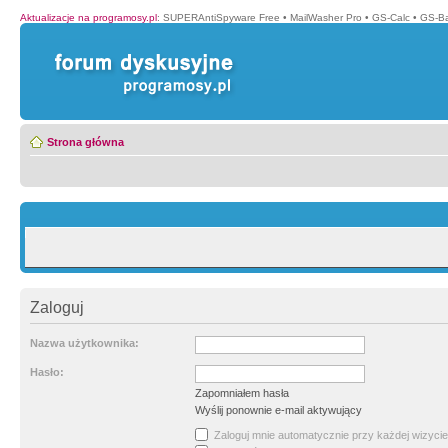
Aktualizacje na programosy.pl
:
SUPERAntiSpyware Free
•
MailWasher Pro
•
GS-Calc
•
GS-B
Strona główna
Zaloguj
Nazwa użytkownika:
Hasło:
Zapomniałem hasła
Wyślij ponownie e-mail aktywujący
Zaloguj mnie automatycznie przy każdej wizycie