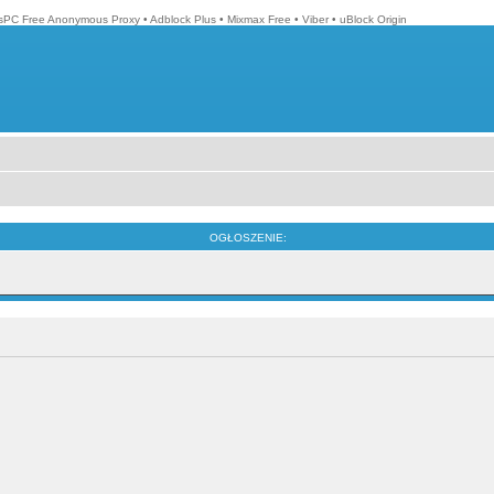
isPC Free Anonymous Proxy
•
Adblock Plus
•
Mixmax Free
•
Viber
•
uBlock Origin
OGŁOSZENIE: