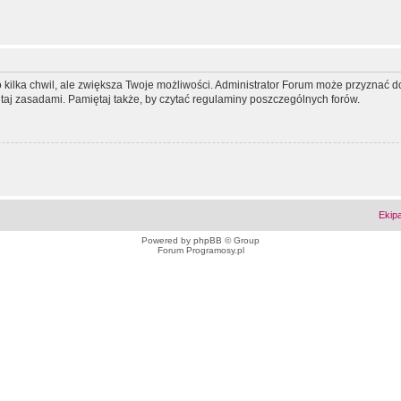
ko kilka chwil, ale zwiększa Twoje możliwości. Administrator Forum może przyzna
tutaj zasadami. Pamiętaj także, by czytać regulaminy poszczególnych forów.
Ekip
Powered by
phpBB
© Group
Forum Programosy.pl