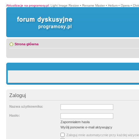
Aktualizacje na programosy.pl
:
Light Image Resizer
•
Rename Master
•
Helium
•
Opera
•
Chr
Strona główna
Zaloguj
Nazwa użytkownika:
Hasło:
Zapomniałem hasła
Wyślij ponownie e-mail aktywujący
Zaloguj mnie automatycznie przy każdej wizycie