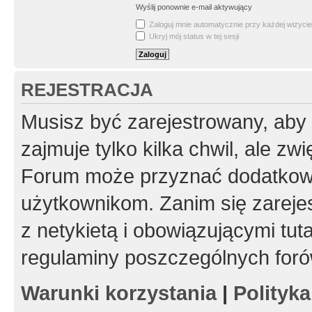
Wyślij ponownie e-mail aktywujący
Zaloguj mnie automatycznie przy każdej wizycie
Ukryj mój status w tej sesji
REJESTRACJA
Musisz być zarejestrowany, aby
zajmuje tylko kilka chwil, ale z
Forum może przyznać dodatkow
użytkownikom. Zanim się zarejes
z netykietą i obowiązującymi tut
regulaminy poszczególnych foró
Warunki korzystania
|
Polityk