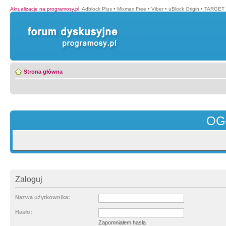
Aktualizacje na programosy.pl
:
Adblock Plus
•
Mixmax Free
•
Viber
•
uBlock Origin
•
TARGET 
Strona główna
OG
Zaloguj
Nazwa użytkownika:
Hasło:
Zapomniałem hasła