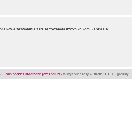
ć dodatkowe zezwolenia zarejestrowanym użytkownikom. Zanim się
a
•
Usuń cookies utworzone przez forum
• Wszystkie czasy w strefie UTC + 2 godziny