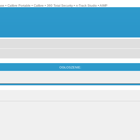
ase
•
Calibre Portable
•
Calibre
•
360 Total Security
•
n-Track Studio
•
AIMP
OGŁOSZENIE: