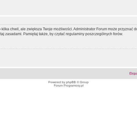
ko kilka chwil, ale zwiększa Twoje możliwości. Administrator Forum może przyzna
tutaj zasadami. Pamiętaj także, by czytać regulaminy poszczególnych forów.
Ekip
Powered by
phpBB
© Group
Forum Programosy.pl