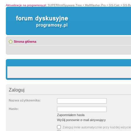
Aktualizacje na programosy.pl
:
SUPERAntiSpyware Free
•
MailWasher Pro
•
GS-Calc
•
GS-B
Strona główna
Zaloguj
Nazwa użytkownika:
Hasło:
Zapomniałem hasła
Wyślij ponownie e-mail aktywujący
Zaloguj mnie automatycznie przy każdej wizycie