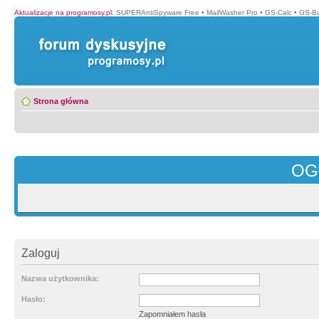
Aktualizacje na programosy.pl
:
SUPERAntiSpyware Free
•
MailWasher Pro
•
GS-Calc
•
GS-B
Strona główna
OG
Zaloguj
Nazwa użytkownika:
Hasło:
Zapomniałem hasła