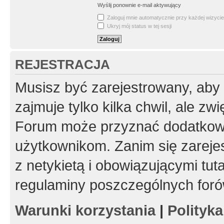
Wyślij ponownie e-mail aktywujący
Zaloguj mnie automatycznie przy każdej wizycie
Ukryj mój status w tej sesji
REJESTRACJA
Musisz być zarejestrowany, aby
zajmuje tylko kilka chwil, ale z
Forum może przyznać dodatkow
użytkownikom. Zanim się zarejes
z netykietą i obowiązującymi tut
regulaminy poszczególnych foró
Warunki korzystania
|
Polityk