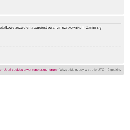
ć dodatkowe zezwolenia zarejestrowanym użytkownikom. Zanim się
a
•
Usuń cookies utworzone przez forum
• Wszystkie czasy w strefie UTC + 2 godziny