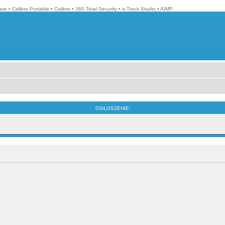
ase
•
Calibre Portable
•
Calibre
•
360 Total Security
•
n-Track Studio
•
AIMP
OGŁOSZENIE: