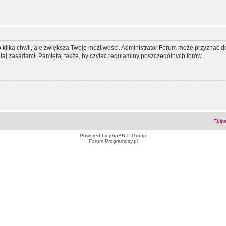
ko kilka chwil, ale zwiększa Twoje możliwości. Administrator Forum może przyzna
tutaj zasadami. Pamiętaj także, by czytać regulaminy poszczególnych forów.
Ekip
Powered by
phpBB
© Group
Forum Programosy.pl