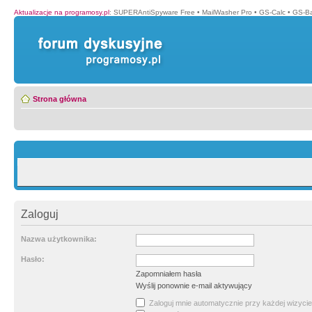
Aktualizacje na programosy.pl
:
SUPERAntiSpyware Free
•
MailWasher Pro
•
GS-Calc
•
GS-B
Strona główna
Zaloguj
Nazwa użytkownika:
Hasło:
Zapomniałem hasła
Wyślij ponownie e-mail aktywujący
Zaloguj mnie automatycznie przy każdej wizycie