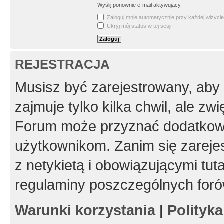
Wyślij ponownie e-mail aktywujący
Zaloguj mnie automatycznie przy każdej wizycie
Ukryj mój status w tej sesji
REJESTRACJA
Musisz być zarejestrowany, aby
zajmuje tylko kilka chwil, ale z
Forum może przyznać dodatkow
użytkownikom. Zanim się zarejes
z netykietą i obowiązującymi tut
regulaminy poszczególnych foró
Warunki korzystania
|
Polityk