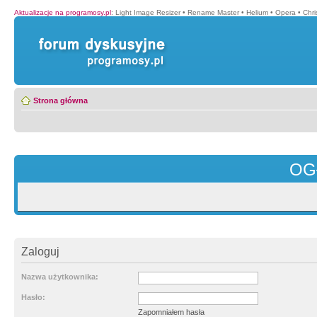
Aktualizacje na programosy.pl
:
Light Image Resizer
•
Rename Master
•
Helium
•
Opera
•
Chr
Strona główna
OG
Zaloguj
Nazwa użytkownika:
Hasło:
Zapomniałem hasła