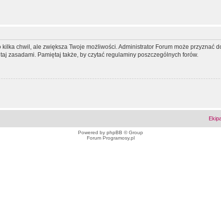
ko kilka chwil, ale zwiększa Twoje możliwości. Administrator Forum może przyzna
tutaj zasadami. Pamiętaj także, by czytać regulaminy poszczególnych forów.
Ekip
Powered by
phpBB
© Group
Forum Programosy.pl