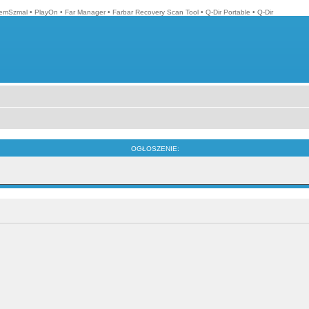
emSzmal
•
PlayOn
•
Far Manager
•
Farbar Recovery Scan Tool
•
Q-Dir Portable
•
Q-Dir
OGŁOSZENIE: