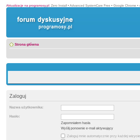
Aktualizacje na programosy.pl
:
Zero Install
•
Advanced SystemCare Free
•
Google Chrome
•
Strona główna
Zaloguj
Nazwa użytkownika:
Hasło:
Zapomniałem hasła
Wyślij ponownie e-mail aktywujący
Zaloguj mnie automatycznie przy każdej wizycie