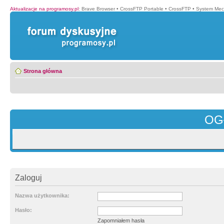
Aktualizacje na programosy.pl
:
Brave Browser
•
CrossFTP Portable
•
CrossFTP
•
System Mec
Strona główna
OG
Zaloguj
Nazwa użytkownika:
Hasło:
Zapomniałem hasła