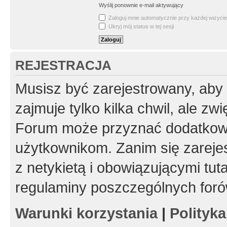
Wyślij ponownie e-mail aktywujący
Zaloguj mnie automatycznie przy każdej wizycie
Ukryj mój status w tej sesji
REJESTRACJA
Musisz być zarejestrowany, aby
zajmuje tylko kilka chwil, ale z
Forum może przyznać dodatkow
użytkownikom. Zanim się zarejes
z netykietą i obowiązującymi tut
regulaminy poszczególnych foró
Warunki korzystania
|
Polityk