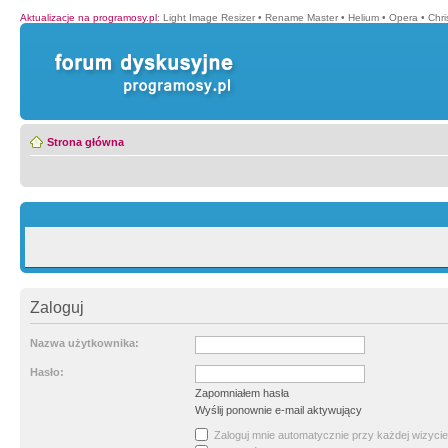
Aktualizacje na programosy.pl
:
Light Image Resizer
•
Rename Master
•
Helium
•
Opera
•
Chr
Strona główna
Zaloguj
Nazwa użytkownika:
Hasło:
Zapomniałem hasła
Wyślij ponownie e-mail aktywujący
Zaloguj mnie automatycznie przy każdej wizycie