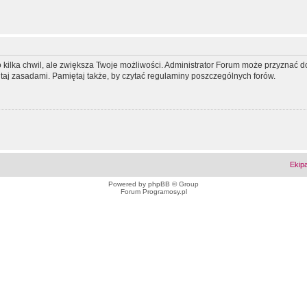
ko kilka chwil, ale zwiększa Twoje możliwości. Administrator Forum może przyzna
tutaj zasadami. Pamiętaj także, by czytać regulaminy poszczególnych forów.
Ekip
Powered by
phpBB
© Group
Forum Programosy.pl