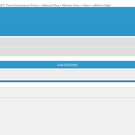
isPC Free Anonymous Proxy
•
Adblock Plus
•
Mixmax Free
•
Viber
•
uBlock Origin
OGŁOSZENIE: