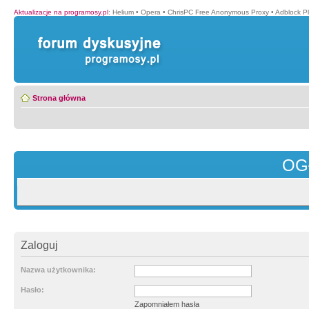
Aktualizacje na programosy.pl
:
Helium
•
Opera
•
ChrisPC Free Anonymous Proxy
•
Adblock P
Strona główna
OG
Zaloguj
Nazwa użytkownika:
Hasło:
Zapomniałem hasła