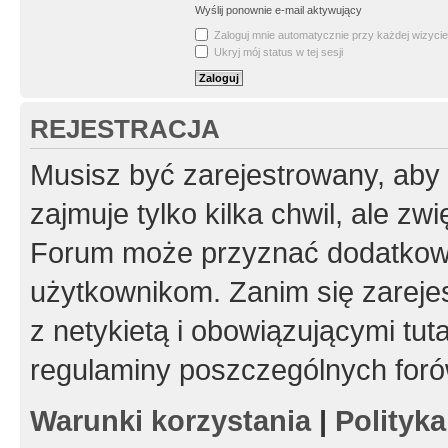
Wyślij ponownie e-mail aktywujący
Zaloguj mnie automatycznie przy każdej wizycie
Ukryj mój status w tej sesji
REJESTRACJA
Musisz być zarejestrowany, aby
zajmuje tylko kilka chwil, ale z
Forum może przyznać dodatkow
użytkownikom. Zanim się zarejes
z netykietą i obowiązującymi tut
regulaminy poszczególnych foró
Warunki korzystania
|
Polityk