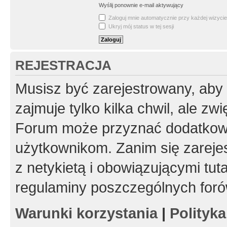
Wyślij ponownie e-mail aktywujący
Zaloguj mnie automatycznie przy każdej wizycie
Ukryj mój status w tej sesji
REJESTRACJA
Musisz być zarejestrowany, aby
zajmuje tylko kilka chwil, ale z
Forum może przyznać dodatkow
użytkownikom. Zanim się zarejes
z netykietą i obowiązującymi tut
regulaminy poszczególnych foró
Warunki korzystania
|
Polityk