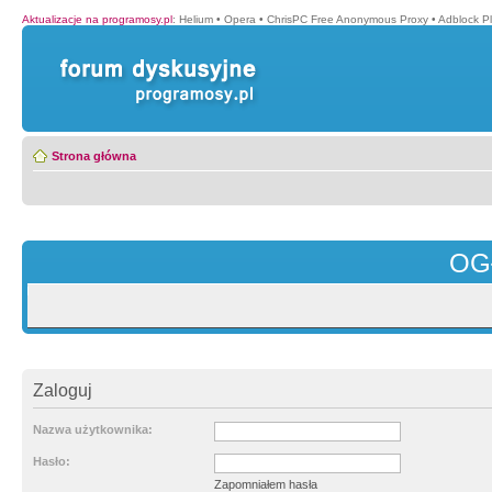
Aktualizacje na programosy.pl
:
Helium
•
Opera
•
ChrisPC Free Anonymous Proxy
•
Adblock P
Strona główna
OG
Zaloguj
Nazwa użytkownika:
Hasło:
Zapomniałem hasła