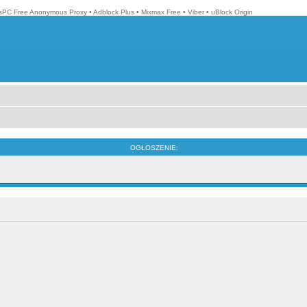
isPC Free Anonymous Proxy
•
Adblock Plus
•
Mixmax Free
•
Viber
•
uBlock Origin
OGŁOSZENIE: