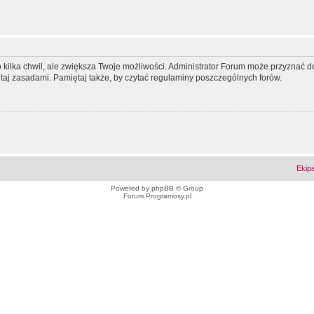
ko kilka chwil, ale zwiększa Twoje możliwości. Administrator Forum może przyzna
tutaj zasadami. Pamiętaj także, by czytać regulaminy poszczególnych forów.
Ekip
Powered by
phpBB
© Group
Forum Programosy.pl