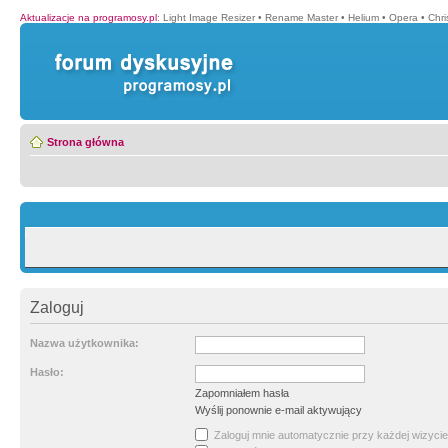
Aktualizacje na programosy.pl
:
Light Image Resizer
•
Rename Master
•
Helium
•
Opera
•
Chr
Strona główna
Zaloguj
Nazwa użytkownika:
Hasło:
Zapomniałem hasła
Wyślij ponownie e-mail aktywujący
Zaloguj mnie automatycznie przy każdej wizycie