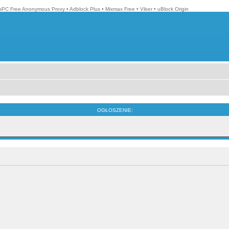
isPC Free Anonymous Proxy
•
Adblock Plus
•
Mixmax Free
•
Viber
•
uBlock Origin
OGŁOSZENIE: