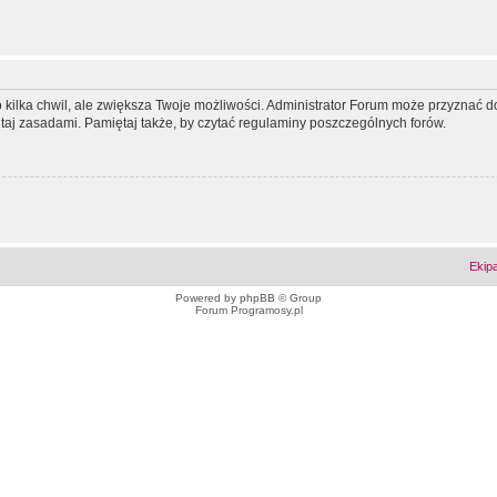
ko kilka chwil, ale zwiększa Twoje możliwości. Administrator Forum może przyzna
tutaj zasadami. Pamiętaj także, by czytać regulaminy poszczególnych forów.
Ekip
Powered by
phpBB
© Group
Forum Programosy.pl