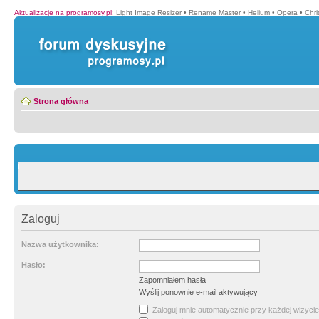
Aktualizacje na programosy.pl
:
Light Image Resizer
•
Rename Master
•
Helium
•
Opera
•
Chr
Strona główna
Zaloguj
Nazwa użytkownika:
Hasło:
Zapomniałem hasła
Wyślij ponownie e-mail aktywujący
Zaloguj mnie automatycznie przy każdej wizycie