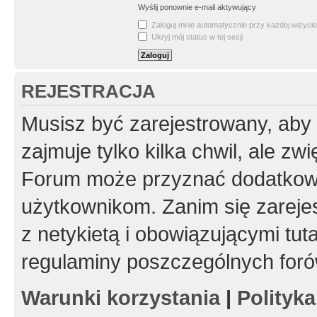
Wyślij ponownie e-mail aktywujący
Zaloguj mnie automatycznie przy każdej wizycie
Ukryj mój status w tej sesji
REJESTRACJA
Musisz być zarejestrowany, aby
zajmuje tylko kilka chwil, ale z
Forum może przyznać dodatkow
użytkownikom. Zanim się zarejes
z netykietą i obowiązującymi tut
regulaminy poszczególnych foró
Warunki korzystania
|
Polityk