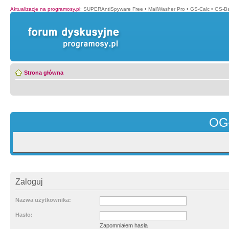
Aktualizacje na programosy.pl
:
SUPERAntiSpyware Free
•
MailWasher Pro
•
GS-Calc
•
GS-B
Strona główna
OG
Zaloguj
Nazwa użytkownika:
Hasło:
Zapomniałem hasła