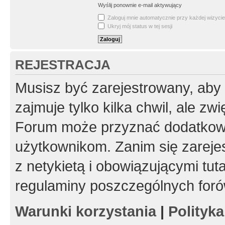
Wyślij ponownie e-mail aktywujący
Zaloguj mnie automatycznie przy każdej wizycie
Ukryj mój status w tej sesji
REJESTRACJA
Musisz być zarejestrowany, aby
zajmuje tylko kilka chwil, ale z
Forum może przyznać dodatkow
użytkownikom. Zanim się zarejes
z netykietą i obowiązującymi tut
regulaminy poszczególnych foró
Warunki korzystania
|
Polityk