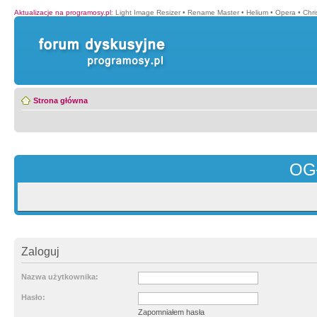
Aktualizacje na programosy.pl
:
Light Image Resizer
•
Rename Master
•
Helium
•
Opera
•
Chr
Strona główna
OG
Zaloguj
Nazwa użytkownika:
Hasło:
Zapomniałem hasła