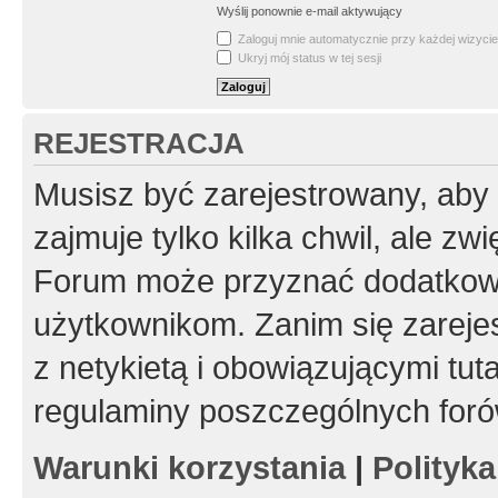
Wyślij ponownie e-mail aktywujący
Zaloguj mnie automatycznie przy każdej wizycie
Ukryj mój status w tej sesji
REJESTRACJA
Musisz być zarejestrowany, aby
zajmuje tylko kilka chwil, ale z
Forum może przyznać dodatkow
użytkownikom. Zanim się zarejes
z netykietą i obowiązującymi tut
regulaminy poszczególnych foró
Warunki korzystania
|
Polityk