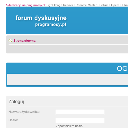
Aktualizacje na programosy.pl
:
Light Image Resizer
•
Rename Master
•
Helium
•
Opera
•
Chr
Strona główna
OG
Zaloguj
Nazwa użytkownika:
Hasło:
Zapomniałem hasła